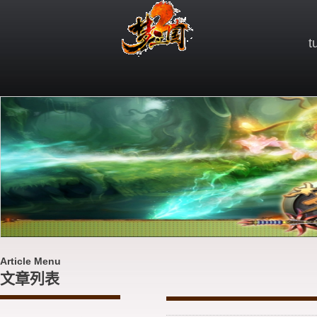
Article Menu
文章列表