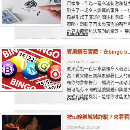
百家樂，作為一種充滿刺激和魅
發生了一場令人震驚的事件，一
風暴引起了廣泛的關注和讚嘆。
策略，戰勝了百家樂預測的殘酷
世界中那種無法預測的驚喜。 張翔
Read More
賓果鑽石寶藏：在bingo b..
2023-06-15 22:46:21
賓果遊戲一直以來都是令人著迷且刺
富！賓果鑽石寶藏象徵著巨大的財富
是你的夢想舞台。讓我們一起踏
場可能有不同的遊戲變體和獎勵
方式和獎勵機制，這樣你才能更好地
Read More
被tu娛樂城城詐騙？來看看這
2023-04-28 18:53:20