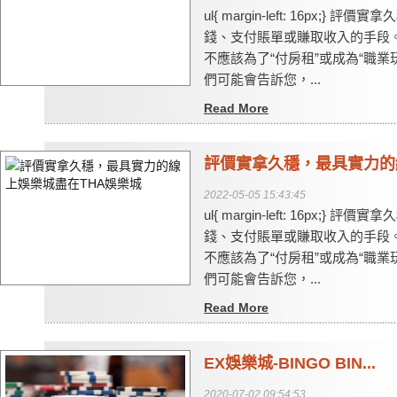
ul{ margin-left: 16
錢、支付賬單或賺取收入的手段
不應該為了“付房租”或成為“職
們可能會告訴您，...
Read More
評價實拿久穩，最具實力的線
2022-05-05 15:43:45
ul{ margin-left: 16
錢、支付賬單或賺取收入的手段
不應該為了“付房租”或成為“職
們可能會告訴您，...
Read More
EX娛樂城-BINGO BIN...
2020-07-02 09:54:53