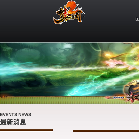
EVENTS NEWS
最新消息