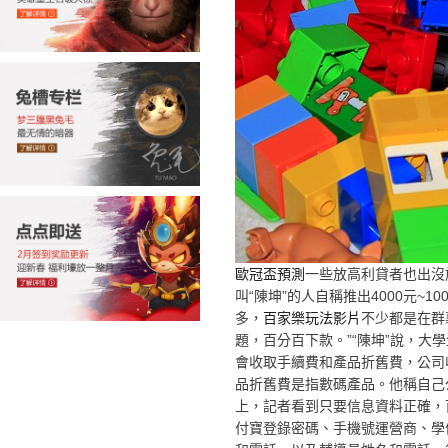
歐冠盃預測
一些放高利貸者也出沒
叫“陳坤”的人自稱推出4000元~1
多，
百家樂玩法影片
不少都是在群
題，百分百下款。”“陳坤”說，大
會收取手續費和產品折舊費，公司收
品折舊費是指數碼產品。他稱自己
上，記者看到只要信息資料正確，
付寶登錄密碼、手機號運營商、學