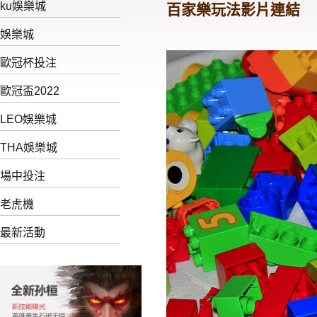
ku娛樂城
百家樂玩法影片連結
娛樂城
歐冠杯投注
歐冠盃2022
LEO娛樂城
THA娛樂城
場中投注
老虎機
最新活動