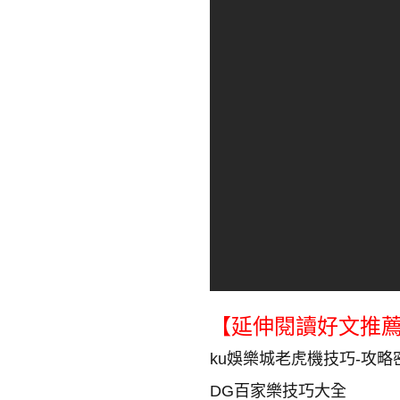
【延伸閱讀好文推
ku娛樂城老虎機技巧-攻略
DG百家樂技巧大全