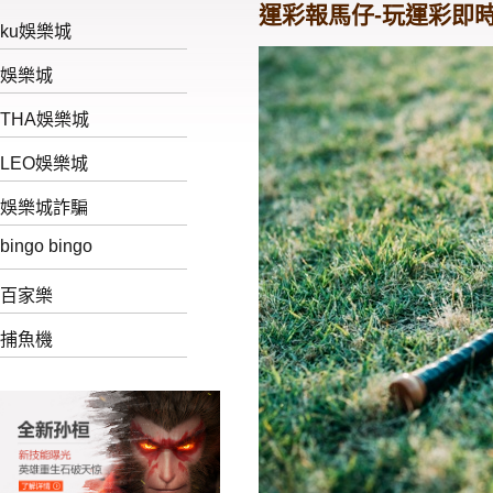
運彩報馬仔-玩運彩即
ku娛樂城
娛樂城
THA娛樂城
LEO娛樂城
娛樂城詐騙
bingo bingo
百家樂
捕魚機